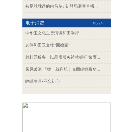
被足球耽误的内马尔? 初登场豪客直播...
电子消费
More >
中华玉文化主旨演讲和田举行
20件和田玉文物“回娘家”
碧桂园服务：以品质服务铸就标杆 荣膺...
乘风破浪 「娜」就启航｜克丽缇娜豪华...
峥嵘岁月•不忘初心