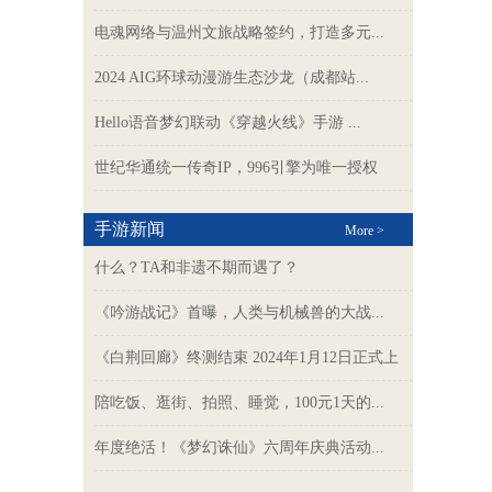
电魂网络与温州文旅战略签约，打造多元...
2024 AIG环球动漫游生态沙龙（成都站...
Hello语音梦幻联动《穿越火线》手游 ...
世纪华通统一传奇IP，996引擎为唯一授权
手游新闻
More >
什么？TA和非遗不期而遇了？
《吟游战记》首曝，人类与机械兽的大战...
《白荆回廊》终测结束 2024年1月12日正式上
线
陪吃饭、逛街、拍照、睡觉，100元1天的...
年度绝活！《梦幻诛仙》六周年庆典活动...