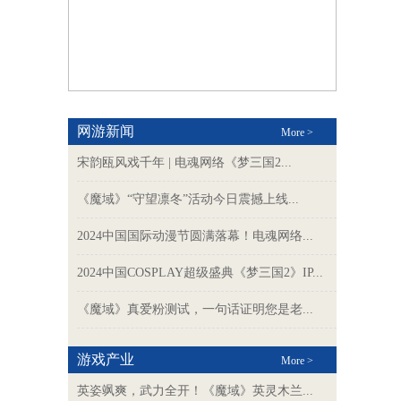
网游新闻
More >
宋韵瓯风戏千年 | 电魂网络《梦三国2...
《魔域》“守望凛冬”活动今日震撼上线...
2024中国国际动漫节圆满落幕！电魂网络...
2024中国COSPLAY超级盛典《梦三国2》IP...
《魔域》真爱粉测试，一句话证明您是老...
游戏产业
More >
英姿飒爽，武力全开！《魔域》英灵木兰...